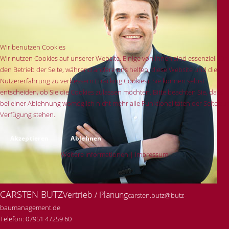
Wir benutzen Cookies
Wir nutzen Cookies auf unserer Website. Einige von ihnen sind essenziell für
den Betrieb der Seite, während andere uns helfen, diese Website und die
Nutzererfahrung zu verbessern (Tracking Cookies). Sie können selbst
entscheiden, ob Sie die Cookies zulassen möchten. Bitte beachten Sie, dass
bei einer Ablehnung womöglich nicht mehr alle Funktionalitäten der Seite zur
Verfügung stehen.
Akzeptieren
Ablehnen
Weitere Informationen
|
Impressum
CARSTEN BUTZ
Vertrieb / Planung
carsten.butz@butz-
baumanagement.de
Telefon: 07951 47259 60