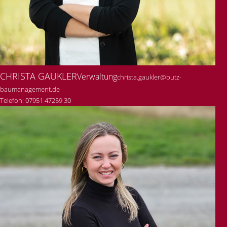
CHRISTA GAUKLER
Verwaltung
christa.gaukler@butz-
baumanagement.de
Telefon: 07951 47259 30