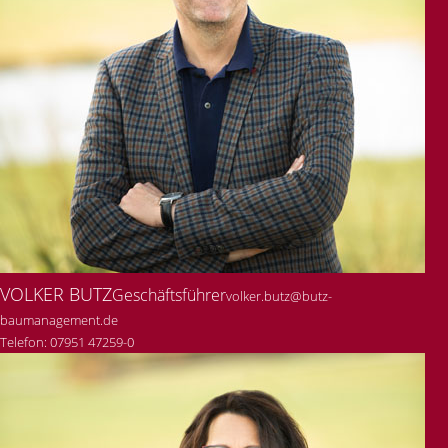
VOLKER BUTZ
Geschäftsführer
volker.butz@butz-
baumanagement.de
Telefon: 07951 47259-0